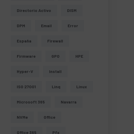
Directorio Activo
DISM
DPM
Email
Error
España
Firewall
Firmware
GPO
HPE
Hyper-V
Install
ISO 27001
Linq
Linux
Microsoft 365
Navarra
NVMe
Office
Office 365
Pfx