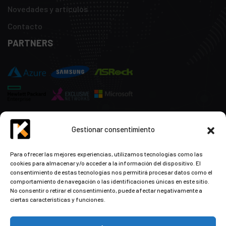
Novedades y artículos
Contacto
PARTNERS
Gestionar consentimiento
CONTACTO
Para ofrecer las mejores experiencias, utilizamos tecnologías como las
cookies para almacenar y/o acceder a la información del dispositivo. El
+34 948 57 16 18
consentimiento de estas tecnologías nos permitirá procesar datos como el
comportamiento de navegación o las identificaciones únicas en este sitio.
contacto@kds.cloud
No consentir o retirar el consentimiento, puede afectar negativamente a
www.kds.cloud
ciertas características y funciones.
Plaza Libertad 8
Entreplanta, Oficina
3,
31004 Pamplona,
Navarra, España