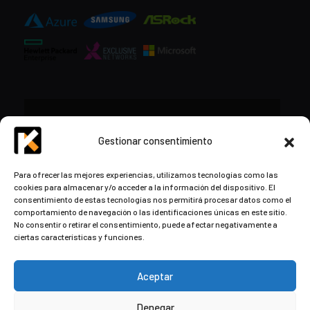
CONTACTO
Gestionar consentimiento
+34 948 57 16 18
Para ofrecer las mejores experiencias, utilizamos tecnologías como las
cookies para almacenar y/o acceder a la información del dispositivo. El
contacto@kds.cloud
consentimiento de estas tecnologías nos permitirá procesar datos como el
www.kds.cloud
comportamiento de navegación o las identificaciones únicas en este sitio.
No consentir o retirar el consentimiento, puede afectar negativamente a
Plaza Libertad 8
Entreplanta, Oficina
ciertas características y funciones.
3,
31004 Pamplona,
Navarra, España
Aceptar
Denegar