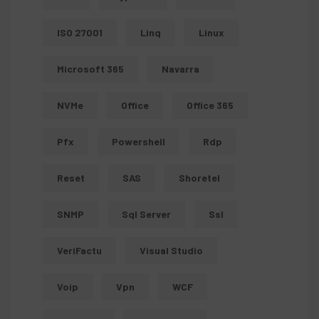
ISO 27001
Linq
Linux
Microsoft 365
Navarra
NVMe
Office
Office 365
Pfx
Powershell
Rdp
Reset
SAS
Shoretel
SNMP
Sql Server
Ssl
VeriFactu
Visual Studio
Voip
Vpn
WCF