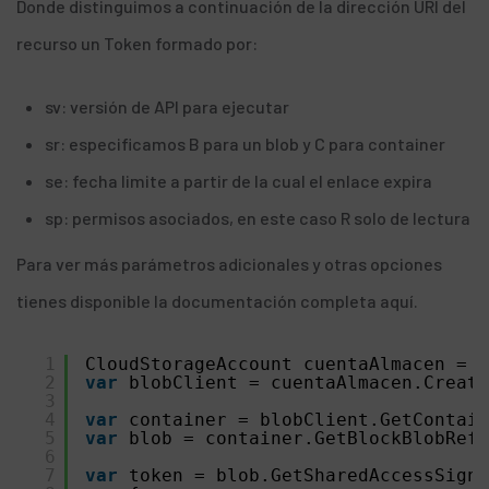
Donde distinguimos a continuación de la dirección URI del
recurso un Token formado por:
sv: versión de API para ejecutar
sr: especificamos B para un blob y C para container
se: fecha limite a partir de la cual el enlace expira
sp: permisos asociados, en este caso R solo de lectura
Para ver más parámetros adicionales y otras opciones
tienes disponible la documentación completa
aquí
.
1
CloudStorageAccount cuentaAlmacen = 
n
2
var
blobClient = cuentaAlmacen.Create
3
4
var
container = blobClient.GetContain
5
var
blob = container.GetBlockBlobRefe
6
7
var
token = blob.GetSharedAccessSigna