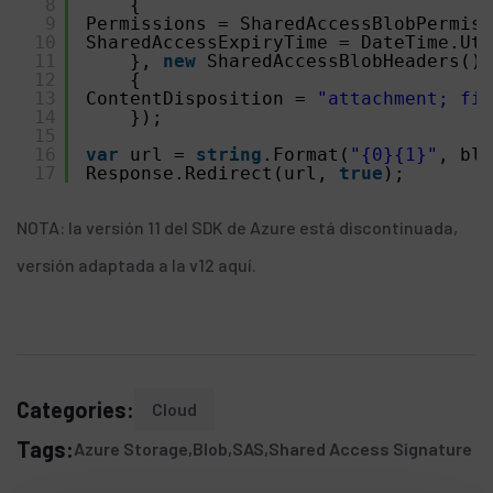
8
{
9
Permissions = SharedAccessBlobPermiss
10
SharedAccessExpiryTime = DateTime.Utc
11
}, 
new
SharedAccessBlobHeaders()
12
{
13
ContentDisposition = 
"attachment; fil
14
});
15
16
var
url = 
string
.Format(
"{0}{1}"
, blo
17
Response.Redirect(url, 
true
);
NOTA: la
versión 11 del SDK de Azure
está discontinuada,
versión adaptada a la v12 aquí
.
Categories:
Cloud
Tags:
Azure Storage
Blob
SAS
Shared Access Signature