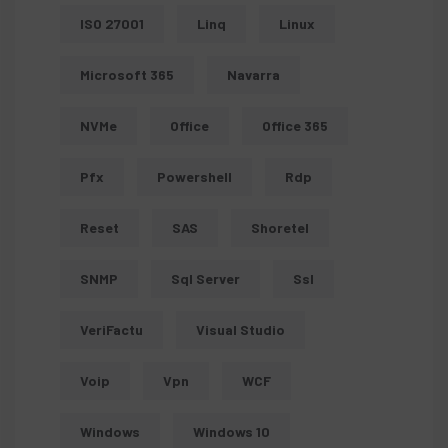
ISO 27001
Linq
Linux
Microsoft 365
Navarra
NVMe
Office
Office 365
Pfx
Powershell
Rdp
Reset
SAS
Shoretel
SNMP
Sql Server
Ssl
VeriFactu
Visual Studio
Voip
Vpn
WCF
Windows
Windows 10