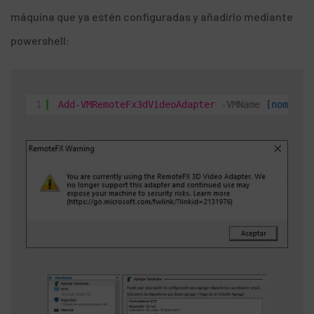
máquina que ya estén configuradas y añadirlo mediante
powershell:
1
Add-VMRemoteFx3dVideoAdapter
-VMName
[nombre_