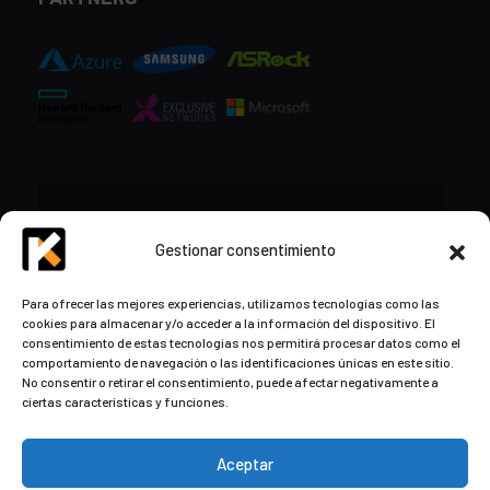
CONTACTO
Gestionar consentimiento
+34 948 57 16 18
Para ofrecer las mejores experiencias, utilizamos tecnologías como las
cookies para almacenar y/o acceder a la información del dispositivo. El
contacto@kds.cloud
consentimiento de estas tecnologías nos permitirá procesar datos como el
www.kds.cloud
comportamiento de navegación o las identificaciones únicas en este sitio.
No consentir o retirar el consentimiento, puede afectar negativamente a
Plaza Libertad 8
Entreplanta, Oficina
ciertas características y funciones.
3,
31004 Pamplona,
Navarra, España
Aceptar