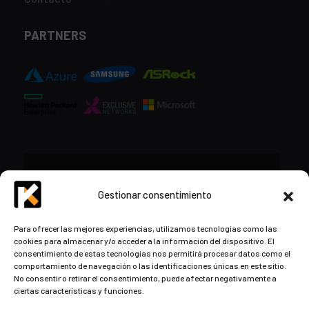
PARTNERS
CONTACTO
Gestionar consentimiento
+34 948 57 16 18
Para ofrecer las mejores experiencias, utilizamos tecnologías como las
cookies para almacenar y/o acceder a la información del dispositivo. El
contacto@kds.cloud
consentimiento de estas tecnologías nos permitirá procesar datos como el
www.kds.cloud
comportamiento de navegación o las identificaciones únicas en este sitio.
No consentir o retirar el consentimiento, puede afectar negativamente a
Plaza Libertad 8
Entreplanta, Oficina
ciertas características y funciones.
3,
31004 Pamplona,
Navarra, España