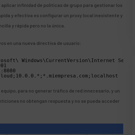
licar infinidad de políticas de grupo para gestionar los
ida y efectiva es configurar un proxy local inexistente y
illa y rápida pero no la única.
os en una nueva directiva de usuario:
rosoft\ Windows\CurrentVersion\Internet Setti
001
1:8080
cloud;10.0.0.*;*.miempresa.com;localhost
io equipo, para no generar tráfico de red innecesario, y un
peticiones no obtengan respuesta y no se pueda acceder