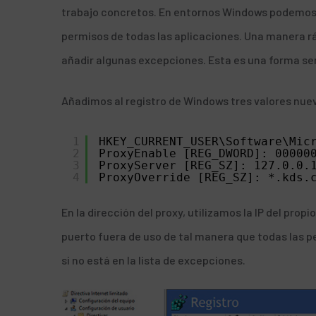
trabajo concretos. En entornos Windows podemos ap
permisos de todas las aplicaciones. Una manera ráp
añadir algunas excepciones. Esta es una forma senc
Añadimos al registro de Windows tres valores nuev
1
HKEY_CURRENT_USER\Software\Mic
2
ProxyEnable [REG_DWORD]: 00000
3
ProxyServer [REG_SZ]: 127.0.0.
4
ProxyOverride [REG_SZ]: *.kds.
En la dirección del proxy, utilizamos la IP del prop
puerto fuera de uso de tal manera que todas las 
si no está en la lista de excepciones.