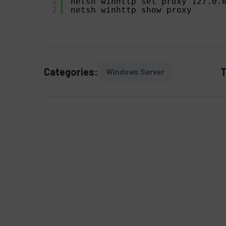
1
netsh winhttp set proxy 127.0.
2
netsh winhttp show proxy
Categories:
T
Windows Server