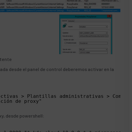
stente
cada desde el panel de control deberemos activar en la
ectivas > Plantillas administrativas > Compon
ación de proxy"
xy, desde powershell: