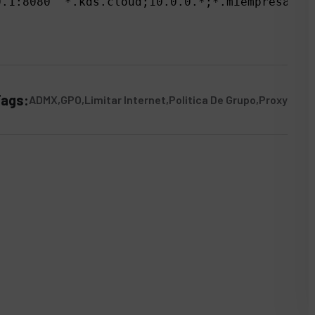
0.1:8080 "*.kds.cloud;10.0.0.*;*.miempresa.co
ags:
ADMX
GPO
Limitar Internet
Politica De Grupo
Proxy