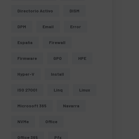
Directorio Activo
DISM
DPM
Email
Error
España
Firewall
Firmware
GPO
HPE
Hyper-V
Install
ISO 27001
Linq
Linux
entes de Windows > Internet Explorer
Microsoft 365
Navarra
NVMe
Office
Office 365
Pfx