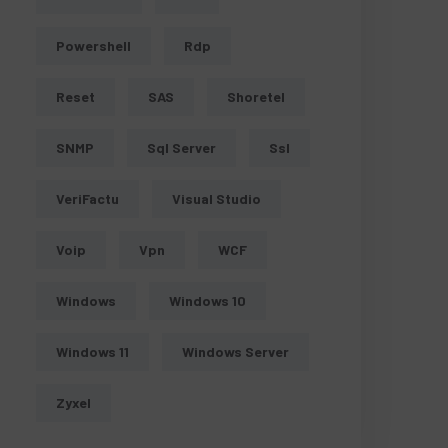
m;localhost"
Powershell
Rdp
Reset
SAS
Shoretel
SNMP
Sql Server
Ssl
VeriFactu
Visual Studio
Voip
Vpn
WCF
Windows
Windows 10
Windows 11
Windows Server
Zyxel