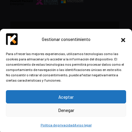
CONTACTO
Gestionar consentimiento
+34 948 57 16 18
Para ofrecer las mejores experiencias, utilizamos tecnologías como las
cookies para almacenar y/o acceder a la información del dispositivo. El
contacto@kds.cloud
consentimiento de estas tecnologías nos permitirá procesar datos como el
www.kds.cloud
comportamiento de navegación o las identificaciones únicas en este sitio.
No consentir o retirar el consentimiento, puede afectar negativamente a
Plaza Libertad 8
Entreplanta, Oficina
ciertas características y funciones.
3,
31004 Pamplona,
Navarra, España
Aceptar
Denegar
© Copyright
2026
by Kaizen Development Solutions ·
Aviso
Legal
·
Política de privacidad y cookies
Política de privacidad
Aviso legal