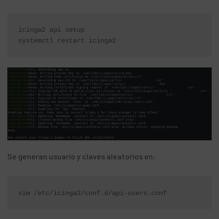
icinga2 api setup

systemctl restart icinga2
Se generan usuario y claves aleatorios en:
vim /etc/icinga2/conf.d/api-users.conf