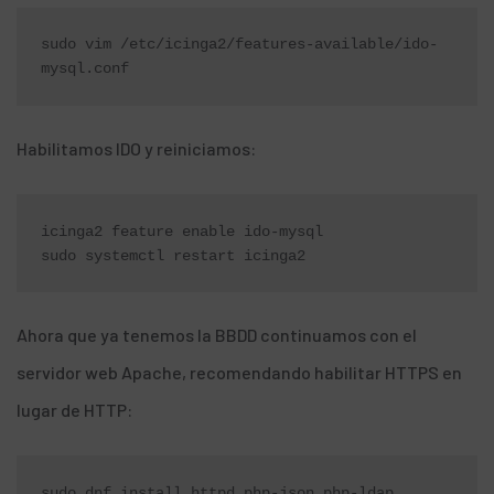
sudo vim /etc/icinga2/features-available/ido-
mysql.conf
Habilitamos IDO y reiniciamos:
icinga2 feature enable ido-mysql

sudo systemctl restart icinga2
Ahora que ya tenemos la BBDD continuamos con el
servidor web Apache, recomendando habilitar HTTPS en
lugar de HTTP:
sudo dnf install httpd php-json php-ldap
