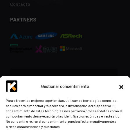
Contacto
PARTNERS
CONTACTO
Gestionar consentimiento
+34 948 57 16 18
Para ofrecer las mejores experiencias, utilizamos tecnologías como las
cookies para almacenar y/o acceder a la información del dispositivo. El
contacto@kds.cloud
consentimiento de estas tecnologías nos permitirá procesar datos como el
www.kds.cloud
comportamiento de navegación o las identificaciones únicas en este sitio.
No consentir o retirar el consentimiento, puede afectar negativamente a
Plaza Libertad 8
Entreplanta, Oficina
ciertas características y funciones.
3,
31004 Pamplona,
Navarra, España