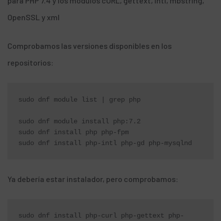
para PHP 7.4
y los módulos cURL, gettext, intl, mbstring,
OpenSSL y xml
Comprobamos las versiones disponibles en los
repositorios:
sudo dnf module list | grep php

sudo dnf module install php:7.2

sudo dnf install php php-fpm

sudo dnf install php-intl php-gd php-mysqlnd
Ya debería estar instalador, pero comprobamos:
sudo dnf install php-curl php-gettext php-