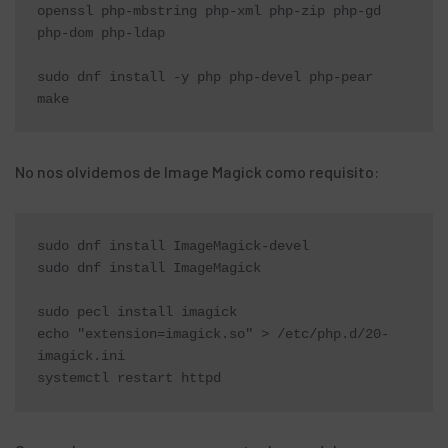
openssl php-mbstring php-xml php-zip php-gd 
php-dom php-ldap

sudo dnf install -y php php-devel php-pear 
make
No nos olvidemos de Image Magick como requisito:
sudo dnf install ImageMagick-devel

sudo dnf install ImageMagick

sudo pecl install imagick

echo "extension=imagick.so" > /etc/php.d/20-
imagick.ini

systemctl restart httpd