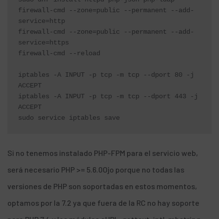
firewall-cmd --zone=public --permanent --add-
service=http

firewall-cmd --zone=public --permanent --add-
service=https

firewall-cmd --reload

iptables -A INPUT -p tcp -m tcp --dport 80 -j 
ACCEPT

iptables -A INPUT -p tcp -m tcp --dport 443 -j 
ACCEPT

sudo service iptables save
Si no tenemos instalado PHP-FPM para el servicio web,
será necesario PHP >= 5.6.0
Ojo porque no todas las
versiones de PHP son soportadas en estos momentos,
optamos por la 7.2 ya que
fuera de la RC no hay soporte