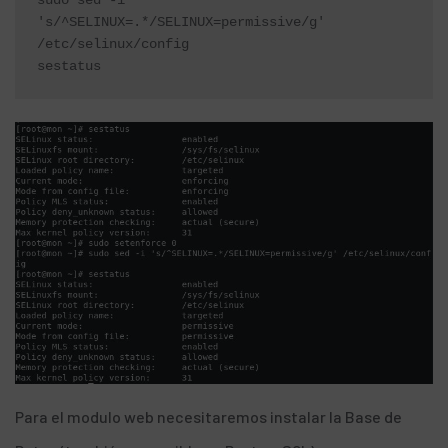
's/^SELINUX=.*/SELINUX=permissive/g' 
/etc/selinux/config

sestatus
Para el modulo web necesitaremos instalar la Base de