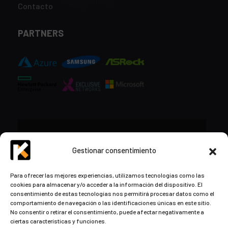
Contacto
PARTNERS
CONTACTO
Gestionar consentimiento
+34 948 57 16 18
Para ofrecer las mejores experiencias, utilizamos tecnologías como las
cookies para almacenar y/o acceder a la información del dispositivo. El
contacto@kds.cloud
consentimiento de estas tecnologías nos permitirá procesar datos como el
www.kds.cloud
comportamiento de navegación o las identificaciones únicas en este sitio.
No consentir o retirar el consentimiento, puede afectar negativamente a
Plaza Libertad 8
Entreplanta, Oficina
ciertas características y funciones.
3,
31004 Pamplona,
Navarra, España