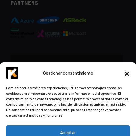
PARTNERS
CONTACTO
Gestionar consentimiento
+34 948 57 16 18
Para ofrecer las mejores experiencias, utilizamos tecnologías como las
cookies para almacenar y/o acceder a la información del dispositivo. El
contacto@kds.cloud
consentimiento de estas tecnologías nos permitirá procesar datos como el
www.kds.cloud
comportamiento de navegación o las identificaciones únicas en este sitio.
No consentir o retirar el consentimiento, puede afectar negativamente a
Plaza Libertad 8
Entreplanta, Oficina
ciertas características y funciones.
3,
31004 Pamplona,
Navarra, España
Aceptar