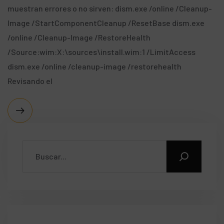
muestran errores o no sirven: dism.exe /online /Cleanup-
Image /StartComponentCleanup /ResetBase dism.exe
/online /Cleanup-Image /RestoreHealth
/Source:wim:X:\sources\install.wim:1 /LimitAccess
dism.exe /online /cleanup-image /restorehealth
Revisando el