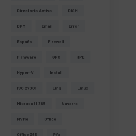
Directorio Activo
DISM
DPM
Email
Error
España
Firewall
Firmware
GPO
HPE
Hyper-V
Install
ISO 27001
Linq
Linux
Microsoft 365
Navarra
NVMe
Office
Office 365
Pfx