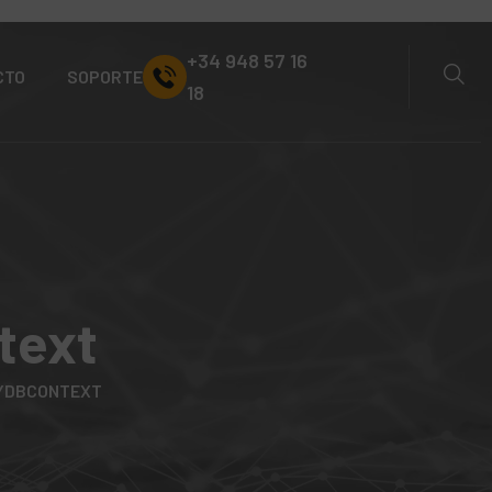
+34 948 57 16
CTO
SOPORTE
18
text
TYDBCONTEXT