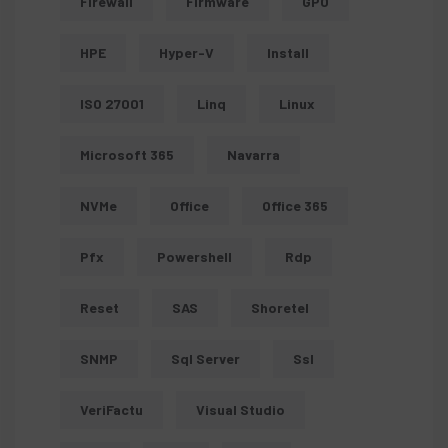
Firewall
Firmware
GPO
HPE
Hyper-V
Install
ISO 27001
Linq
Linux
Microsoft 365
Navarra
NVMe
Office
Office 365
Pfx
Powershell
Rdp
Reset
SAS
Shoretel
SNMP
Sql Server
Ssl
VeriFactu
Visual Studio