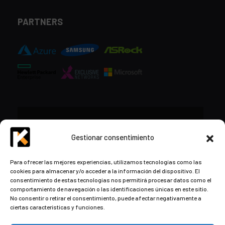
PARTNERS
CONTACTO
Gestionar consentimiento
+34 948 57 16 18
Para ofrecer las mejores experiencias, utilizamos tecnologías como las
cookies para almacenar y/o acceder a la información del dispositivo. El
contacto@kds.cloud
consentimiento de estas tecnologías nos permitirá procesar datos como el
www.kds.cloud
comportamiento de navegación o las identificaciones únicas en este sitio.
No consentir o retirar el consentimiento, puede afectar negativamente a
Plaza Libertad 8
Entreplanta, Oficina
ciertas características y funciones.
3,
31004 Pamplona,
Navarra, España