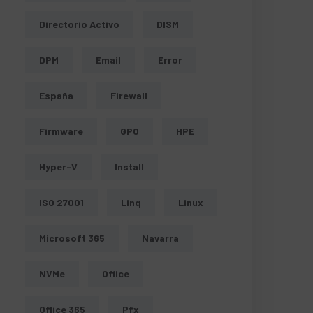
Directorio Activo
DISM
DPM
Email
Error
España
Firewall
Firmware
GPO
HPE
Hyper-V
Install
ISO 27001
Linq
Linux
Microsoft 365
Navarra
NVMe
Office
Office 365
Pfx