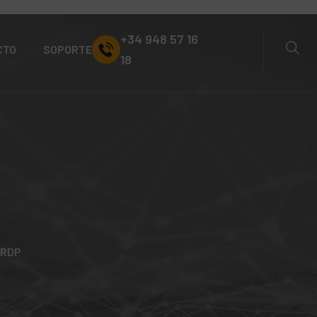
+34 948 57 16
CTO
SOPORTE
18
RDP