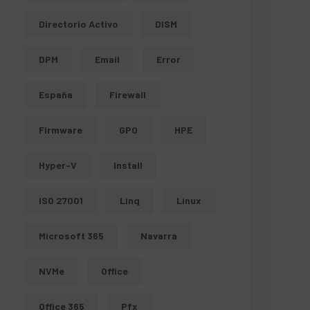
Directorio Activo
DISM
DPM
Email
Error
España
Firewall
Firmware
GPO
HPE
Hyper-V
Install
ISO 27001
Linq
Linux
Microsoft 365
Navarra
NVMe
Office
Office 365
Pfx