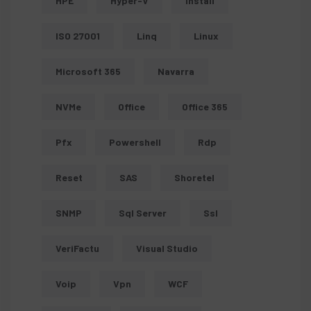
HPE
Hyper-V
Install
ISO 27001
Linq
Linux
Microsoft 365
Navarra
NVMe
Office
Office 365
Pfx
Powershell
Rdp
Reset
SAS
Shoretel
SNMP
Sql Server
Ssl
VeriFactu
Visual Studio
Voip
Vpn
WCF