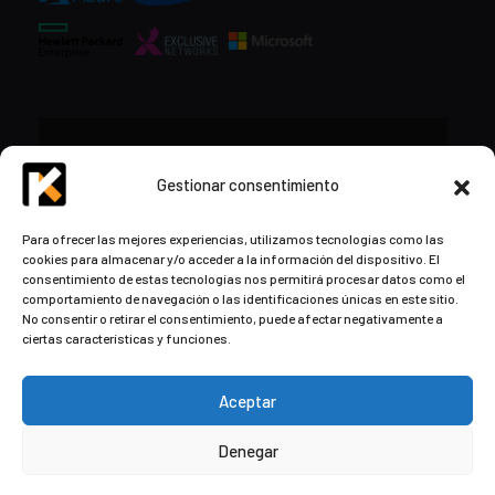
CONTACTO
Gestionar consentimiento
+34 948 57 16 18
Para ofrecer las mejores experiencias, utilizamos tecnologías como las
cookies para almacenar y/o acceder a la información del dispositivo. El
contacto@kds.cloud
consentimiento de estas tecnologías nos permitirá procesar datos como el
www.kds.cloud
comportamiento de navegación o las identificaciones únicas en este sitio.
No consentir o retirar el consentimiento, puede afectar negativamente a
Plaza Libertad 8
Entreplanta, Oficina
ciertas características y funciones.
3,
31004 Pamplona,
Navarra, España
Aceptar
Denegar
© Copyright
2026
by Kaizen Development Solutions ·
Aviso
Legal
·
Política de privacidad y cookies