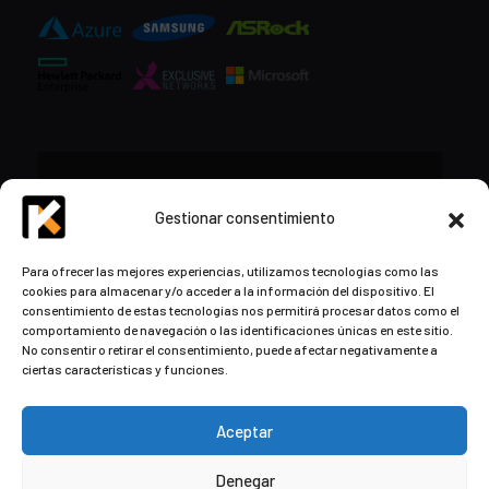
CONTACTO
Gestionar consentimiento
+34 948 57 16 18
Para ofrecer las mejores experiencias, utilizamos tecnologías como las
cookies para almacenar y/o acceder a la información del dispositivo. El
contacto@kds.cloud
consentimiento de estas tecnologías nos permitirá procesar datos como el
www.kds.cloud
comportamiento de navegación o las identificaciones únicas en este sitio.
No consentir o retirar el consentimiento, puede afectar negativamente a
Plaza Libertad 8
Entreplanta, Oficina
ciertas características y funciones.
3,
31004 Pamplona,
Navarra, España
Aceptar
Denegar