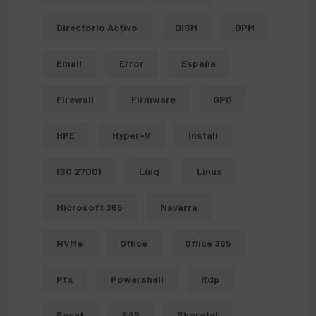
Directorio Activo
DISM
DPM
Email
Error
España
Firewall
Firmware
GPO
HPE
Hyper-V
Install
ISO 27001
Linq
Linux
Microsoft 365
Navarra
NVMe
Office
Office 365
Pfx
Powershell
Rdp
Reset
SAS
Shoretel