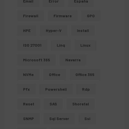
Email
Error
España
Firewall
Firmware
GPO
HPE
Hyper-V
Install
ISO 27001
Linq
Linux
Microsoft 365
Navarra
NVMe
Office
Office 365
Pfx
Powershell
Rdp
Reset
SAS
Shoretel
SNMP
Sql Server
Ssl