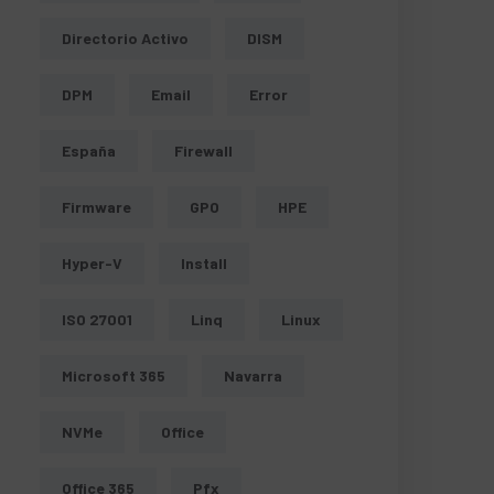
ext);
Directorio Activo
DISM
DPM
Email
Error
España
Firewall
Firmware
GPO
HPE
Hyper-V
Install
ISO 27001
Linq
Linux
Microsoft 365
Navarra
NVMe
Office
Office 365
Pfx