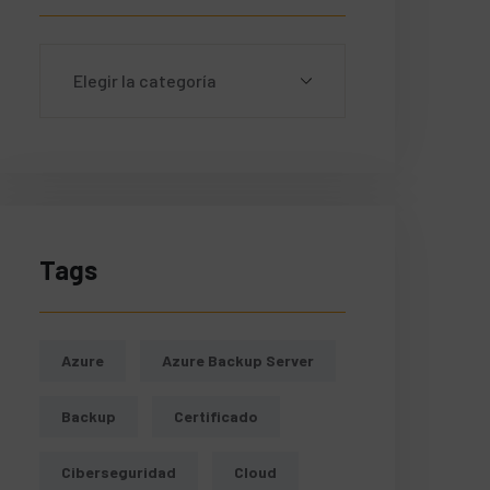
Tags
Azure
Azure Backup Server
Backup
Certificado
nvironment.ApplicationHost.GetSiteName());
g>)(new DataProtectorTokenProvider&lt;Identit
Ciberseguridad
Cloud