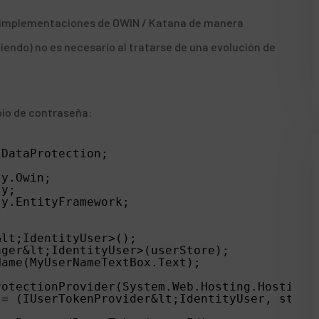
s implementaciones de
OWIN
/
Katana
de manera
iendo) no es necesario al tratarse de una evolución de
bio de contraseña:
.DataProtection;
;
ty.Owin;
ty;
ty.EntityFramework;
&lt;IdentityUser>();
ager&lt;IdentityUser>(userStore);
Name(MyUserNameTextBox.Text);
rotectionProvider(System.Web.Hosting.HostingE
 = (IUserTokenProvider&lt;IdentityUser, strin