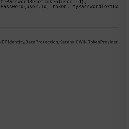
atePasswordResetToken(user.Id);
tPassword(user.Id, token, MyPasswordTextBox.T
NET Identity
DataProtection
Katana
OWIN
TokenProvider