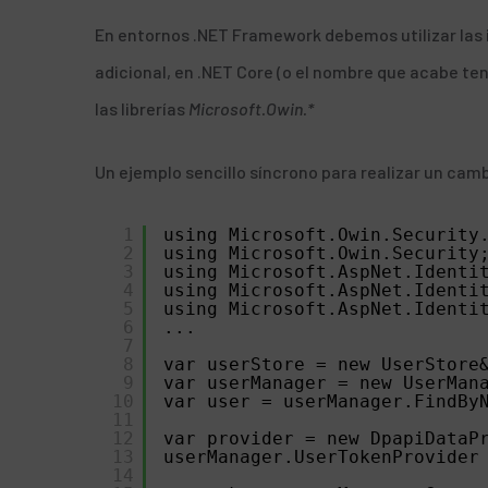
En entornos .NET Framework debemos utilizar la
adicional, en .NET Core (o el nombre que acabe ten
las librerías
Microsoft.Owin.*
Un ejemplo sencillo síncrono para realizar un cam
1
using Microsoft.Owin.Security
2
using Microsoft.Owin.Security
3
using Microsoft.AspNet.Identi
4
using Microsoft.AspNet.Identi
5
using Microsoft.AspNet.Identi
6
...
7
8
var userStore = new UserStore
9
var userManager = new UserMan
10
var user = userManager.FindBy
11
12
var provider = new DpapiDataP
13
userManager.UserTokenProvider
14