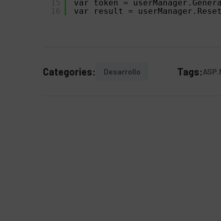
15
var token = userManager.Gener
16
var result = userManager.Rese
Categories:
Tags:
Desarrollo
ASP.