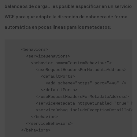
balanceos de carga… es posible especificar en un servicio
WCF para que adopte la dirección de cabecera de forma
automática en pocas líneas para los
metadatos
:
    <behaviors>

      <serviceBehaviors>

        <behavior name="customBehaviour">

          <useRequestHeadersForMetadataAddress>

            <defaultPorts>

              <add scheme="https" port="443" />

            </defaultPorts>

          </useRequestHeadersForMetadataAddress>

          <serviceMetadata httpGetEnabled="true" htt
          <serviceDebug includeExceptionDetailInFaul
        </behavior>

      </serviceBehaviors>

    </behaviors>