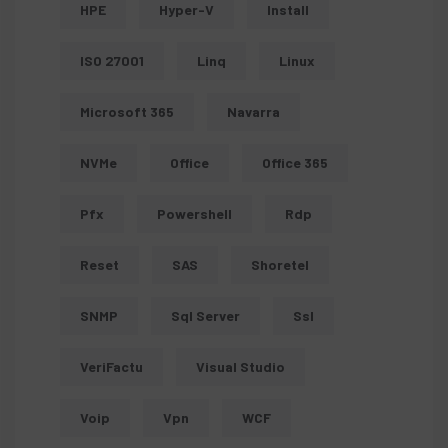
HPE
Hyper-V
Install
ISO 27001
Linq
Linux
Microsoft 365
Navarra
NVMe
Office
Office 365
Pfx
Powershell
Rdp
Reset
SAS
Shoretel
SNMP
Sql Server
Ssl
VeriFactu
Visual Studio
Voip
Vpn
WCF