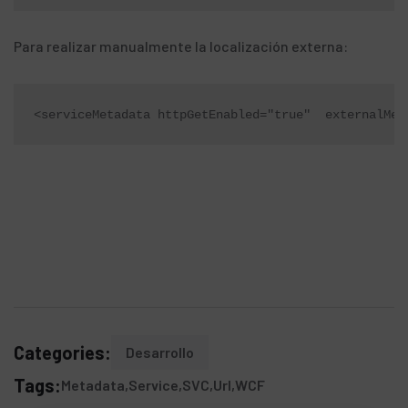
Para realizar manualmente la
localización externa
:
<serviceMetadata httpGetEnabled="true"  externalMet
Categories:
Desarrollo
Tags:
Metadata
Service
SVC
Url
WCF