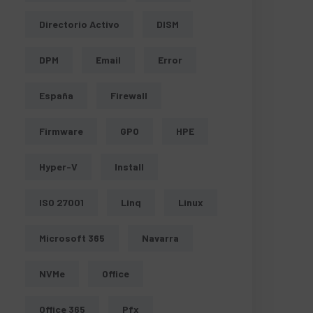
Directorio Activo
DISM
DPM
Email
Error
España
Firewall
Firmware
GPO
HPE
Hyper-V
Install
ISO 27001
Linq
Linux
Microsoft 365
Navarra
NVMe
Office
Office 365
Pfx