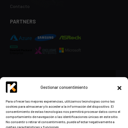
Contacto
PARTNERS
CONTACTO
Gestionar consentimiento
+34 948 57 16 18
Para ofrecer las mejores experiencias, utilizamos tecnologías como las
cookies para almacenar y/o acceder a la información del dispositivo. El
contacto@kds.cloud
consentimiento de estas tecnologías nos permitirá procesar datos como el
www.kds.cloud
comportamiento de navegación o las identificaciones únicas en este sitio.
No consentir o retirar el consentimiento, puede afectar negativamente a
Plaza Libertad 8
Entreplanta, Oficina
ciertas características y funciones.