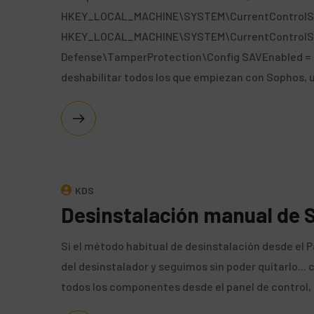
HKEY_LOCAL_MACHINE\SYSTEM\CurrentControlSet
HKEY_LOCAL_MACHINE\SYSTEM\CurrentControlSe
Defense\TamperProtection\Config SAVEnabled = 0
deshabilitar todos los que empiezan con Sophos, 
KDS
Desinstalación manual de 
Si el método habitual de desinstalación desde el P
del desinstalador y seguimos sin poder quitarlo...
todos los componentes desde el panel de control, l