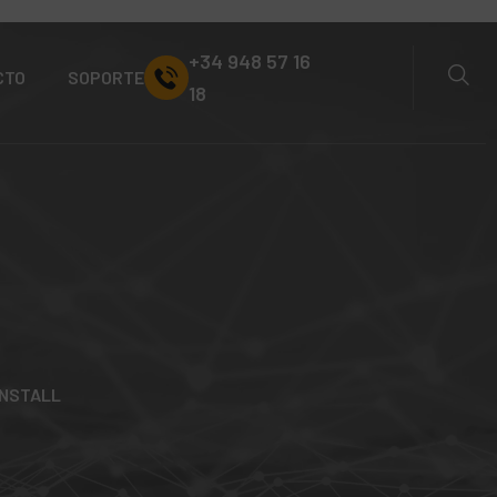
+34 948 57 16
CTO
SOPORTE
18
INSTALL