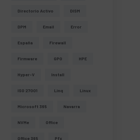
Directorio Activo
DISM
DPM
Email
Error
España
Firewall
Firmware
GPO
HPE
Hyper-V
Install
ISO 27001
Linq
Linux
Microsoft 365
Navarra
NVMe
Office
Office 365
Pfx