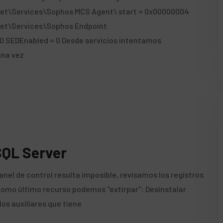
\Services\Sophos MCS Agent\ start = 0x00000004
t\Services\Sophos Endpoint
 SEDEnabled = 0 Desde servicios intentamos
una vez
SQL Server
anel de control resulta imposible, revisamos los registros
 como último recurso podemos "extirpar": Desinstalar
os auxiliares que tiene