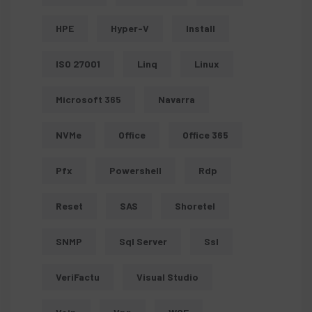
HPE
Hyper-V
Install
ISO 27001
Linq
Linux
Microsoft 365
Navarra
NVMe
Office
Office 365
Pfx
Powershell
Rdp
Reset
SAS
Shoretel
SNMP
Sql Server
Ssl
VeriFactu
Visual Studio