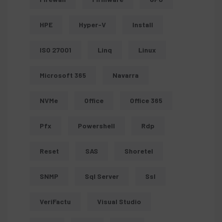
HPE
Hyper-V
Install
ISO 27001
Linq
Linux
Microsoft 365
Navarra
NVMe
Office
Office 365
Pfx
Powershell
Rdp
Reset
SAS
Shoretel
SNMP
Sql Server
Ssl
VeriFactu
Visual Studio