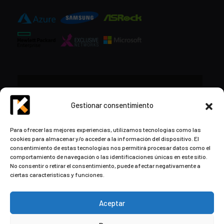
CONTACTO
Gestionar consentimiento
+34 948 57 16 18
Para ofrecer las mejores experiencias, utilizamos tecnologías como las
cookies para almacenar y/o acceder a la información del dispositivo. El
contacto@kds.cloud
consentimiento de estas tecnologías nos permitirá procesar datos como el
www.kds.cloud
comportamiento de navegación o las identificaciones únicas en este sitio.
No consentir o retirar el consentimiento, puede afectar negativamente a
Plaza Libertad 8
Entreplanta, Oficina
ciertas características y funciones.
3,
31004 Pamplona,
Navarra, España
Aceptar