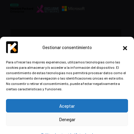
CONTACTO
Gestionar consentimiento
+34 948 57 16 18
Para ofrecer las mejores experiencias, utilizamos tecnologías como las
cookies para almacenar y/o acceder a la información del dispositivo. El
contacto@kds.cloud
consentimiento de estas tecnologías nos permitirá procesar datos como el
www.kds.cloud
comportamiento de navegación o las identificaciones únicas en este sitio.
No consentir o retirar el consentimiento, puede afectar negativamente a
Plaza Libertad 8
Entreplanta, Oficina
ciertas características y funciones.
3,
31004 Pamplona,
Navarra, España
Aceptar
Denegar
© Copyright
2026
by Kaizen Development Solutions ·
Aviso
Legal
·
Política de privacidad y cookies