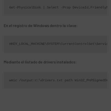
Get-PhysicalDisk | Select -Prop DeviceId,FriendlyNa
En el registro de Windows dentro la clave:
HKEY_LOCAL_MACHINE\SYSTEM\CurrentControlSet\Service
Mediante el listado de drivers instalados:
wmic /output:c:\drivers.txt path Win32_PnPSignedDri