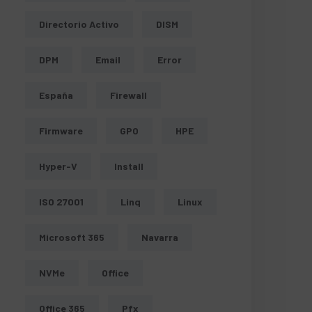
Directorio Activo
DISM
DPM
Email
Error
España
Firewall
Firmware
GPO
HPE
Hyper-V
Install
ISO 27001
Linq
Linux
Microsoft 365
Navarra
NVMe
Office
Office 365
Pfx