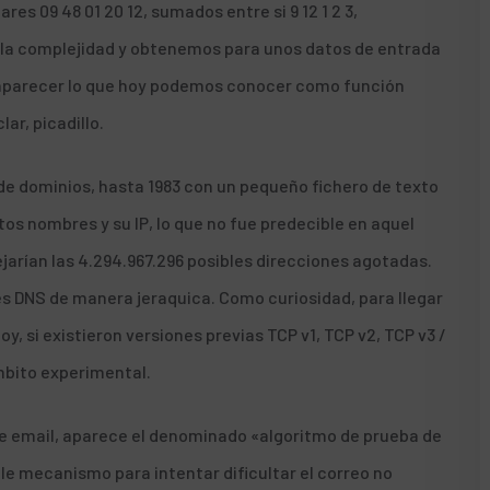
res 09 48 01 20 12, sumados entre si 9 12 1 2 3,
 la complejidad y obtenemos para unos datos de entrada
e aparecer lo que hoy podemos conocer como función
lar, picadillo.
e dominios, hasta 1983 con un pequeño fichero de texto
tos nombres y su IP, lo que no fue predecible en aquel
jarían las 4.294.967.296 posibles direcciones agotadas.
res DNS de manera jeraquica. Como curiosidad, para llegar
y, si existieron versiones previas TCP v1, TCP v2, TCP v3 /
ámbito experimental.
 de email, aparece el denominado «algoritmo de prueba de
e mecanismo para intentar dificultar el correo no