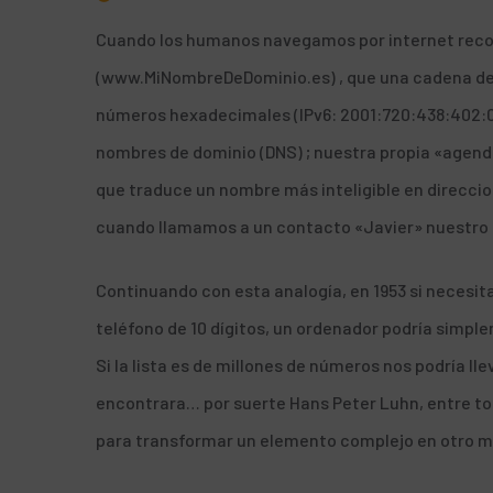
Cuando los humanos navegamos por internet rec
(www.MiNombreDeDominio.es) , que una cadena de n
números hexadecimales (IPv6: 2001:720:438:402:0:
nombres de dominio (DNS) ; nuestra propia «agenda
que traduce un nombre más inteligible en
direccio
cuando llamamos a un contacto «Javier» nuestro
Continuando con esta analogía, en 1953 si neces
teléfono de 10 dígitos, un ordenador podría simple
Si la lista es de millones de números nos podría ll
encontrara… por suerte Hans Peter Luhn, entre to
para transformar un elemento complejo en otro má