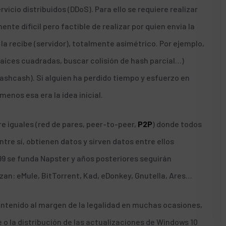
icio distribuidos (DDoS). Para ello se requiere realizar
te díficil pero factible de realizar por quien envia la
n la recibe (servidor), totalmente asimétrico. Por ejemplo,
raíces cuadradas, buscar colisión de hash parcial…)
Hashcash). Si alguien ha perdido tiempo y esfuerzo en
enos esa era la idea inicial.
e iguales (red de pares, peer-to-peer,
P2P
) donde todos
re sí, obtienen datos y sirven datos entre ellos
99 se funda Napster y años posteriores seguirán
izan: eMule, BitTorrent, Kad, eDonkey, Gnutella, Ares…
contenido al margen de la legalidad en muchas ocasiones,
 o la distribución de las actualizaciones de Windows 10