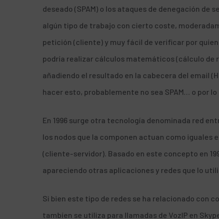
deseado (SPAM) o los ataques de denegación de serv
algún tipo de trabajo con cierto coste, moderadamen
petición (cliente) y muy fácil de verificar por quie
podría realizar cálculos matemáticos (cálculo de 
añadiendo el resultado en la cabecera del email (
hacer esto, probablemente no sea SPAM… o por lo m
En 1996 surge otra tecnología denominada red entr
los nodos que la componen actuan como iguales ent
(cliente-servidor). Basado en este concepto en 19
apareciendo otras aplicaciones y redes que lo util
Si bien este tipo de redes se ha relacionado con 
tambíen se utiliza para llamadas de VozIP en Skype