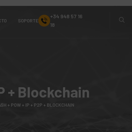
+34 948 57 16
CTO
SOPORTE
18
P + Blockchain
SH + POW + IP + P2P + BLOCKCHAIN