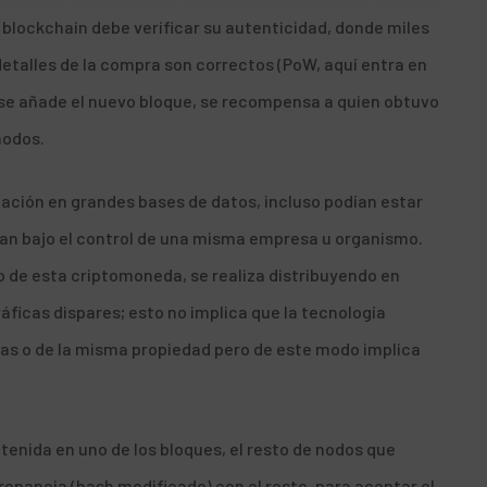
 blockchain debe verificar su autenticidad, donde miles
etalles de la compra son correctos (PoW, aquí entra en
 se añade el nuevo bloque, se recompensa a quien obtuvo
nodos.
ación en grandes bases de datos, incluso podían estar
ban bajo el control de una misma empresa u organismo.
o de esta criptomoneda, se realiza distribuyendo en
ficas dispares; esto no implica que la tecnología
as o de la misma propiedad pero de este modo implica
tenida en uno de los bloques, el resto de nodos que
epancia (hash modificado) con el resto, para aceptar el