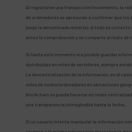
Al registrarse una transacción/movimiento, la red
de ordenadores se apresuran a confirmar que los d
juego la denominada minería), si todo es correcto
antes la comprobación y se comparte al resto de 
Si hasta este momento era posible guardar inform
distribuidas en miles de servidores, siempre esta
La descentralización de la información, en el cast
miles de nodos/ordenadores en ubicaciones geográ
blockchain no pueda hacerse en redes centralizad
una transparencia inimaginable hasta la fecha.
Si un usuario intenta manipular la información con
apuntan a la misma información marcarían la discr