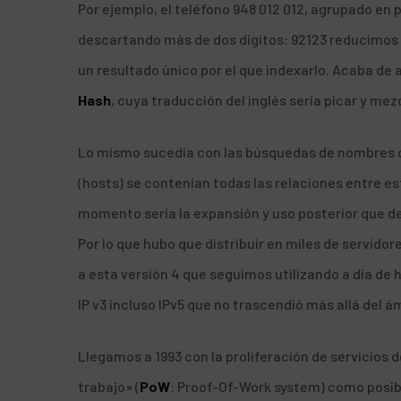
Por ejemplo, el teléfono 948 012 012, agrupado en pa
descartando más de dos dígitos: 92123 reducimos
un resultado único por el que indexarlo. Acaba d
Hash
, cuya traducción del inglés sería picar y mezc
Lo mismo sucedía con las búsquedas de nombres d
(hosts) se contenían todas las relaciones entre es
momento sería la expansión y uso posterior que de
Por lo que hubo que distribuir en miles de servido
a esta versión 4 que seguimos utilizando a día de ho
IP v3 incluso IPv5 que no trascendió más allá del 
Llegamos a 1993 con la proliferación de servicios
trabajo» (
PoW
: Proof-Of-Work system) como posibl