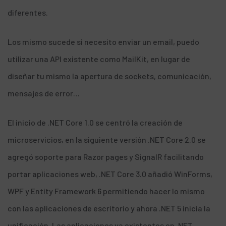
diferentes.
Los mismo sucede si necesito enviar un email, puedo
utilizar una
API
existente como
MailKit
, en lugar de
diseñar tu mismo la apertura de sockets, comunicación,
mensajes de error…
El inicio de .NET Core 1.0 se centró la creación de
microservicios, en la siguiente versión .NET Core 2.0 se
agregó soporte para
Razor pages
y
SignalR
facilitando
portar aplicaciones web, .NET Core 3.0 añadió
WinForms
,
WPF
y
Entity Framework 6
permitiendo hacer lo mismo
con las aplicaciones de escritorio y ahora .NET 5 inicia la
unificación. Las aplicaciones ya existentes en .NET