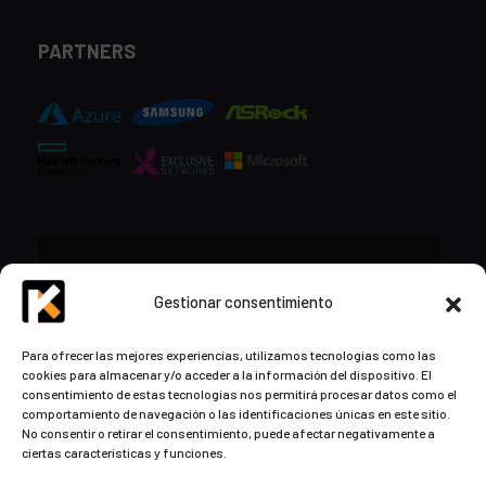
PARTNERS
CONTACTO
Gestionar consentimiento
+34 948 57 16 18
Para ofrecer las mejores experiencias, utilizamos tecnologías como las
cookies para almacenar y/o acceder a la información del dispositivo. El
contacto@kds.cloud
consentimiento de estas tecnologías nos permitirá procesar datos como el
www.kds.cloud
comportamiento de navegación o las identificaciones únicas en este sitio.
No consentir o retirar el consentimiento, puede afectar negativamente a
Plaza Libertad 8
Entreplanta, Oficina
ciertas características y funciones.
3,
31004 Pamplona,
Navarra, España