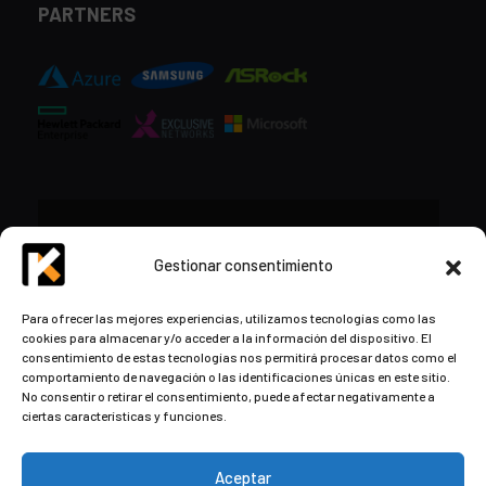
PARTNERS
CONTACTO
Gestionar consentimiento
+34 948 57 16 18
Para ofrecer las mejores experiencias, utilizamos tecnologías como las
cookies para almacenar y/o acceder a la información del dispositivo. El
contacto@kds.cloud
consentimiento de estas tecnologías nos permitirá procesar datos como el
www.kds.cloud
comportamiento de navegación o las identificaciones únicas en este sitio.
No consentir o retirar el consentimiento, puede afectar negativamente a
Plaza Libertad 8
Entreplanta, Oficina
ciertas características y funciones.
3,
31004 Pamplona,
Navarra, España
Aceptar