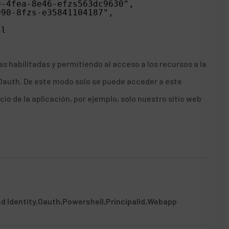
0-4fea-8e46-efzs563dc9630",
090-8fzs-e35841104187",
ll
 habilitadas y permitiendo al acceso a los recursos a la
 Oauth. De este modo
solo se puede acceder a este
cio de la aplicación, por ejemplo, solo nuestro sitio web
d Identity
Oauth
Powershell
PrincipalId
Webapp