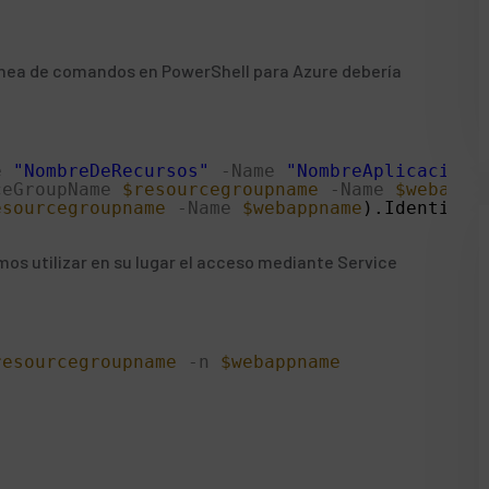
ínea de comandos en PowerShell para Azure
debería
e
"NombreDeRecursos"
-Name
"NombreAplicacionW
ceGroupName
$resourcegroupname
-Name
$webappn
esourcegroupname
-Name
$webappname
).Identity.
os utilizar en su lugar el acceso mediante
Service
resourcegroupname
-n
$webappname