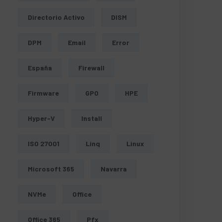
Directorio Activo
DISM
DPM
Email
Error
España
Firewall
Firmware
GPO
HPE
Hyper-V
Install
ISO 27001
Linq
Linux
Microsoft 365
Navarra
NVMe
Office
Office 365
Pfx