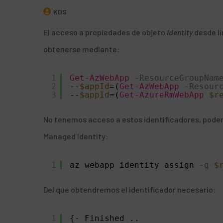
KDS
El acceso a propiedades de objeto
Identity
desde l
obtenerse mediante
:
1
Get-AzWebApp
-ResourceGroupNam
2
--
$appId
=(
Get-AzWebApp
-Resour
3
--
$appId
=(
Get-AzureRmWebApp
$r
No tenemos acceso a estos identificadores, podem
Managed Identity
:
1
az webapp identity assign
-g
$
Del que obtendremos el identificador necesario:
1
{- Finished ..