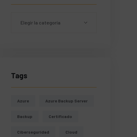
eb"
ame
).Identity.PrincipalId
PrincipalId
Tags
Azure
Azure Backup Server
Backup
Certificado
Ciberseguridad
Cloud