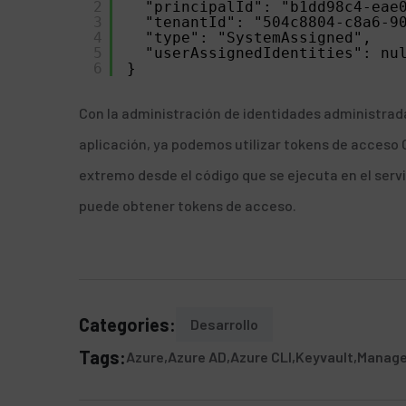
2
"principalId": "b1dd98c4-eae
3
"tenantId": "504c8804-c8a6-9
4
"type": "SystemAssigned",
5
"userAssignedIdentities": nu
6
}
Con la administración de identidades administradas
aplicación, ya podemos utilizar tokens de acceso
extremo desde el código
que se ejecuta en el servi
puede obtener tokens de acceso.
Categories:
Desarrollo
Tags:
Azure
Azure AD
Azure CLI
Keyvault
Manage