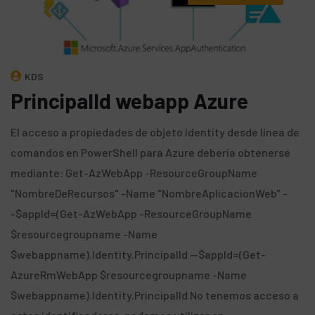
KDS
PrincipalId webapp Azure
El acceso a propiedades de objeto Identity desde línea de
comandos en PowerShell para Azure debería obtenerse
mediante: Get-AzWebApp -ResourceGroupName
"NombreDeRecursos" -Name "NombreAplicacionWeb" -
-$appId=(Get-AzWebApp -ResourceGroupName
$resourcegroupname -Name
$webappname).Identity.PrincipalId --$appId=(Get-
AzureRmWebApp $resourcegroupname -Name
$webappname).Identity.PrincipalId No tenemos acceso a