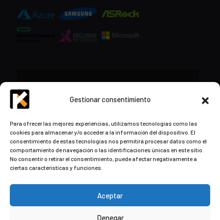
CONTACTO
Gestionar consentimiento
+34 948 57 16 18
Para ofrecer las mejores experiencias, utilizamos tecnologías como las
cookies para almacenar y/o acceder a la información del dispositivo. El
contacto@kds.cloud
consentimiento de estas tecnologías nos permitirá procesar datos como el
www.kds.cloud
comportamiento de navegación o las identificaciones únicas en este sitio.
No consentir o retirar el consentimiento, puede afectar negativamente a
Plaza Libertad 8
Entreplanta, Oficina
ciertas características y funciones.
3,
31004 Pamplona,
Navarra, España
Aceptar
Denegar