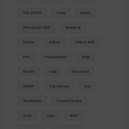
ISO 27001
Linq
Linux
Microsoft 365
Navarra
NVMe
Office
Office 365
Pfx
Powershell
Rdp
Reset
SAS
Shoretel
SNMP
Sql Server
Ssl
VeriFactu
Visual Studio
Voip
Vpn
WCF