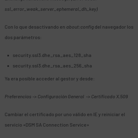
ssl_error_weak_server_ephemeral_dh_key)
Con lo que desactivando en
about:config
del navegador los
dos parámetros:
security.ssl3.dhe_rsa_aes_128_sha
security.ssl3.dhe_rsa_aes_256_sha
Ya era posible acceder al gestor y desde:
Preferencias -> Configuración General -> Certificado X.509
Cambiar el certificado por uno válido en IE y reiniciar el
servicio «DSM SA Connection Service»