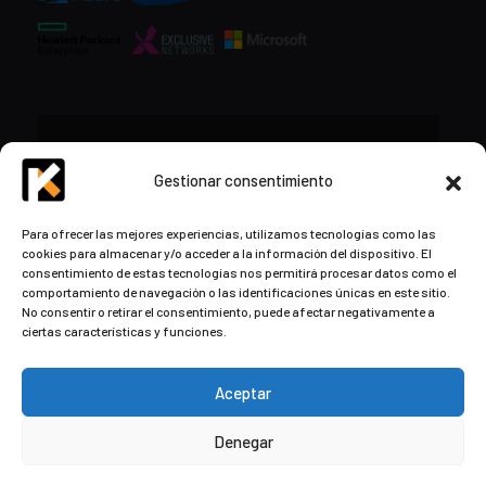
CONTACTO
Gestionar consentimiento
+34 948 57 16 18
Para ofrecer las mejores experiencias, utilizamos tecnologías como las
cookies para almacenar y/o acceder a la información del dispositivo. El
contacto@kds.cloud
consentimiento de estas tecnologías nos permitirá procesar datos como el
www.kds.cloud
comportamiento de navegación o las identificaciones únicas en este sitio.
No consentir o retirar el consentimiento, puede afectar negativamente a
Plaza Libertad 8
Entreplanta, Oficina
ciertas características y funciones.
3,
31004 Pamplona,
Navarra, España
Aceptar
Denegar
© Copyright
2026
by Kaizen Development Solutions ·
Aviso
Legal
·
Política de privacidad y cookies