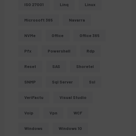
ISO 27001
Linq
Linux
Microsoft 365
Navarra
NVMe
Office
Office 365
Pfx
Powershell
Rdp
Reset
SAS
Shoretel
SNMP
Sql Server
Ssl
VeriFactu
Visual Studio
Voip
Vpn
WCF
Windows
Windows 10