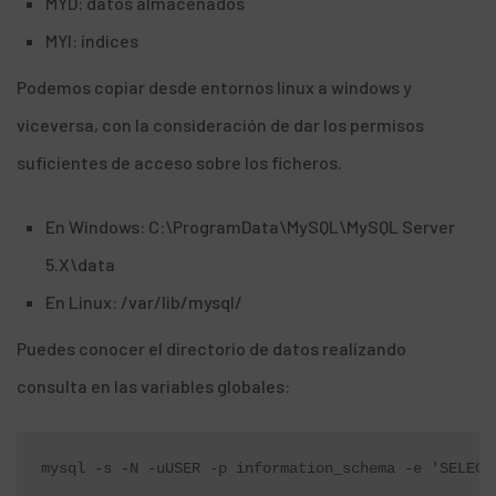
MYD: datos almacenados
MYI: índices
Podemos copiar desde entornos linux a windows y
viceversa, con la consideración de dar los permisos
suficientes de acceso sobre los ficheros.
En Windows: C:\ProgramData\MySQL\MySQL Server
5.X\data
En Linux: /var/lib/mysql/
Puedes conocer el directorio de datos realizando
consulta en las variables globales:
mysql -s -N -uUSER -p information_schema -e 'SELECT