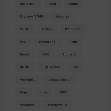
ISO 27001
Linq
Linux
Microsoft 365
Navarra
NVMe
Office
Office 365
Pfx
Powershell
Rdp
Reset
SAS
Shoretel
SNMP
Sql Server
Ssl
VeriFactu
Visual Studio
Voip
Vpn
WCF
Windows
Windows 10