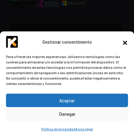
CONTACTO
Gestionar consentimiento
+34 948 57 16 18
Para ofrecer las mejores experiencias, utilizamos tecnologías como las
cookies para almacenar y/o acceder a la información del dispositivo. El
contacto@kds.cloud
consentimiento de estas tecnologías nos permitirá procesar datos como el
www.kds.cloud
comportamiento de navegación o las identificaciones únicas en este sitio.
No consentir o retirar el consentimiento, puede afectar negativamente a
Plaza Libertad 8
Entreplanta, Oficina
ciertas características y funciones.
3,
31004 Pamplona,
Navarra, España
Aceptar
Denegar
© Copyright
2026
by Kaizen Development Solutions ·
Aviso
Legal
·
Política de privacidad y cookies
Política de privacidad
Aviso legal