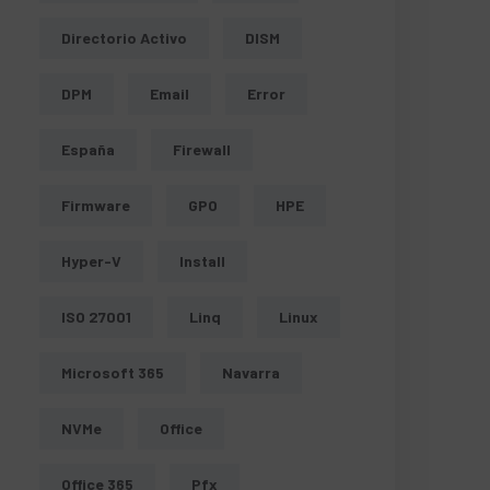
Directorio Activo
DISM
DPM
Email
Error
España
Firewall
Firmware
GPO
HPE
Hyper-V
Install
ISO 27001
Linq
Linux
Microsoft 365
Navarra
NVMe
Office
Office 365
Pfx