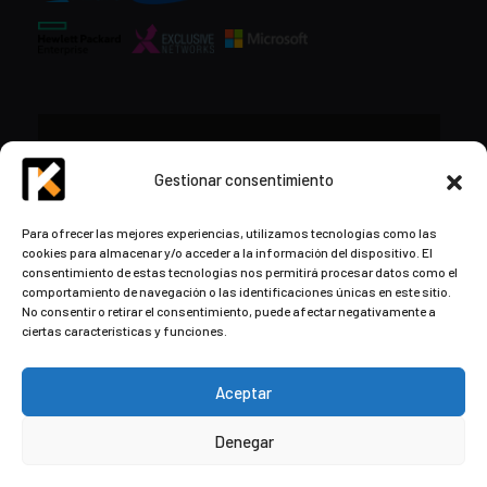
CONTACTO
Gestionar consentimiento
+34 948 57 16 18
Para ofrecer las mejores experiencias, utilizamos tecnologías como las
cookies para almacenar y/o acceder a la información del dispositivo. El
contacto@kds.cloud
consentimiento de estas tecnologías nos permitirá procesar datos como el
www.kds.cloud
comportamiento de navegación o las identificaciones únicas en este sitio.
No consentir o retirar el consentimiento, puede afectar negativamente a
Plaza Libertad 8
Entreplanta, Oficina
ciertas características y funciones.
3,
31004 Pamplona,
Navarra, España
Aceptar
Denegar
© Copyright
2026
by Kaizen Development Solutions ·
Aviso
Legal
·
Política de privacidad y cookies