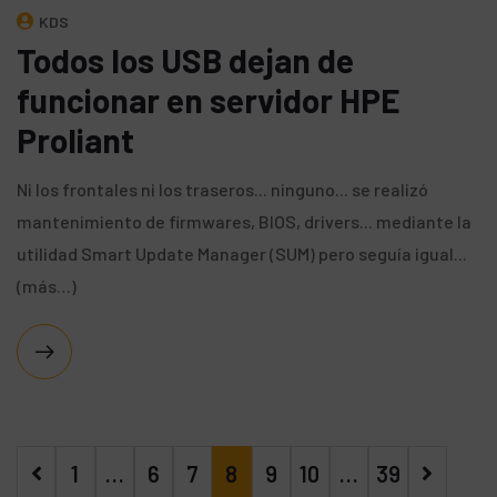
KDS
Todos los USB dejan de
funcionar en servidor HPE
Proliant
Ni los frontales ni los traseros... ninguno... se realizó
mantenimiento de firmwares, BIOS, drivers... mediante la
utilidad Smart Update Manager (SUM) pero seguía igual...
(más…)
1
…
6
7
8
9
10
…
39