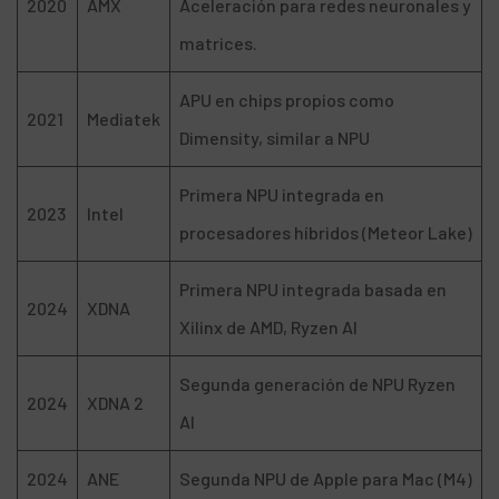
2020
AMX
Aceleración para redes neuronales y
matrices.
APU en chips propios como
2021
Mediatek
Dimensity, similar a NPU
Primera NPU integrada en
2023
Intel
procesadores híbridos (Meteor Lake)
Primera NPU integrada basada en
2024
XDNA
Xilinx de AMD, Ryzen AI
Segunda generación de NPU Ryzen
2024
XDNA 2
AI
2024
ANE
Segunda NPU de Apple para Mac (M4)