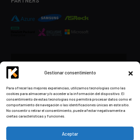
PARTNERS
CONTACTO
Gestionar consentimiento
+34 948 57 16 18
Para ofrecer las mejores experiencias, utilizamos tecnologías como las
cookies para almacenar y/o acceder a la información del dispositivo. El
contacto@kds.cloud
consentimiento de estas tecnologías nos permitirá procesar datos como el
www.kds.cloud
comportamiento de navegación o las identificaciones únicas en este sitio.
No consentir o retirar el consentimiento, puede afectar negativamente a
Plaza Libertad 8
Entreplanta, Oficina
ciertas características y funciones.
3,
31004 Pamplona,
Navarra, España
Aceptar