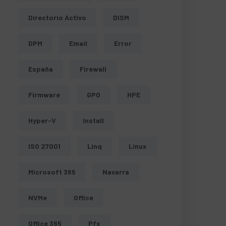
Directorio Activo
DISM
DPM
Email
Error
España
Firewall
Firmware
GPO
HPE
Hyper-V
Install
ISO 27001
Linq
Linux
Microsoft 365
Navarra
NVMe
Office
Office 365
Pfx