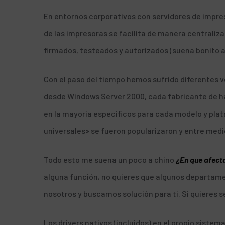
En entornos corporativos con servidores de impres
de las impresoras se facilita de manera centraliz
firmados, testeados y autorizados (suena bonito a 
Con el paso del tiempo hemos sufrido diferentes ve
desde Windows Server 2000, cada fabricante de ha
en la mayoría específicos para cada modelo y plat
universales» se fueron popularizaron y entre med
Todo esto me suena un poco a chino
¿En que afect
alguna función, no quieres que algunos departa
nosotros
y buscamos solución para ti. Si quieres 
Los drivers nativos (incluidos) en el propio siste