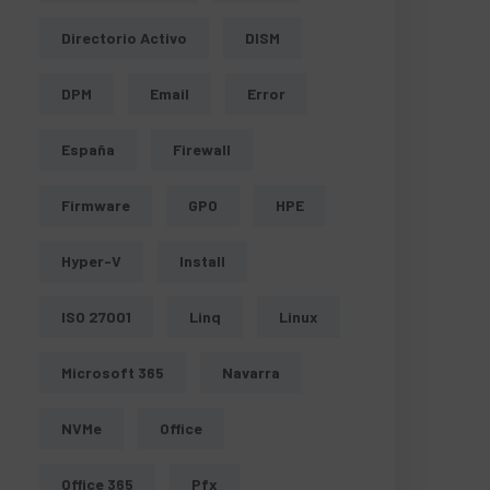
Directorio Activo
DISM
DPM
Email
Error
España
Firewall
Firmware
GPO
HPE
Hyper-V
Install
ISO 27001
Linq
Linux
Microsoft 365
Navarra
NVMe
Office
Office 365
Pfx