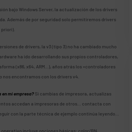
ión bajo Windows Server, la actualización de los drivers
ada. Además de por seguridad solo permitiremos drivers
priori).
rsiones de drivers, la v3 (tipo 3) no ha cambiado mucho
rdware ha ido desarrollando sus propios controladores,
aforma (x86, x64, ARM…), años atrás los «controladores
io nos encontramos con los
drivers v4
.
a en mi empresa?
Si cambias de impresora, actualizas
mentos accedan a impresoras de otros…
contacta con
seguir con la parte técnica de ejemplo continúa leyendo…
ma operativo incluye opciones básicas: color/BN,