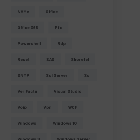
NVMe
Office
Office 365
Pfx
Powershell
Rdp
Reset
SAS
Shoretel
SNMP
Sql Server
Ssl
VeriFactu
Visual Studio
Voip
Vpn
WCF
Windows
Windows 10
Windows 11
Windows Server