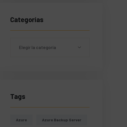
Categorías
'.  'Where' not found.
Tags
Azure
Azure Backup Server