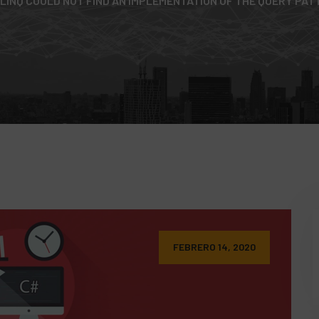
 LINQ COULD NOT FIND AN IMPLEMENTATION OF THE QUERY PA
FEBRERO 14, 2020