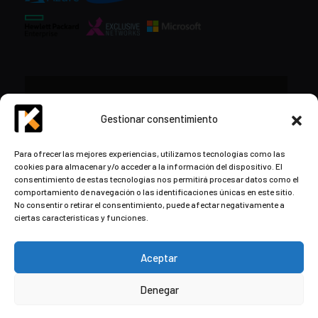
CONTACTO
Gestionar consentimiento
+34 948 57 16 18
Para ofrecer las mejores experiencias, utilizamos tecnologías como las
cookies para almacenar y/o acceder a la información del dispositivo. El
contacto@kds.cloud
consentimiento de estas tecnologías nos permitirá procesar datos como el
www.kds.cloud
comportamiento de navegación o las identificaciones únicas en este sitio.
No consentir o retirar el consentimiento, puede afectar negativamente a
Plaza Libertad 8
Entreplanta, Oficina
ciertas características y funciones.
3,
31004 Pamplona,
Navarra, España
Aceptar
Denegar
© Copyright
2026
by Kaizen Development Solutions ·
Aviso
Legal
·
Política de privacidad y cookies